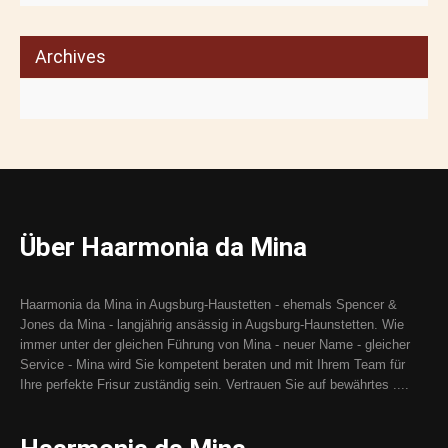
Archives
Über Haarmonia da Mina
Haarmonia da Mina in Augsburg-Haustetten - ehemals Spencer &
Jones da Mina - langjährig ansässig in Augsburg-Haunstetten. Wie
immer unter der gleichen Führung von Mina - neuer Name - gleicher
Service - Mina wird Sie kompetent beraten und mit Ihrem Team für
Ihre perfekte Frisur zuständig sein. Vertrauen Sie auf bewährtes ....